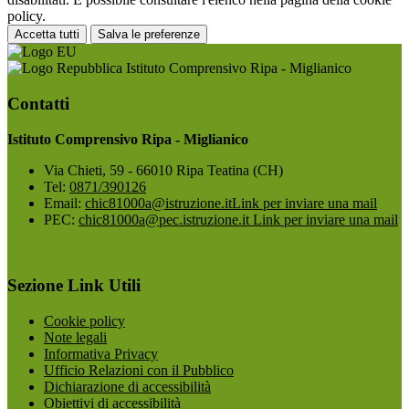
policy.
Accetta tutti
Salva le preferenze
Istituto Comprensivo Ripa - Miglianico
Contatti
Istituto Comprensivo Ripa - Miglianico
Via Chieti, 59 - 66010 Ripa Teatina (CH)
Tel:
0871/390126
Email:
chic81000a@istruzione.it
Link per inviare una mail
PEC:
chic81000a@pec.istruzione.it
Link per inviare una mail
Sezione Link Utili
Cookie policy
Note legali
Informativa Privacy
Ufficio Relazioni con il Pubblico
Dichiarazione di accessibilità
Obiettivi di accessibilità