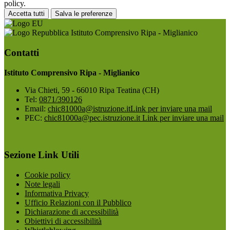
policy.
Accetta tutti
Salva le preferenze
Istituto Comprensivo Ripa - Miglianico
Contatti
Istituto Comprensivo Ripa - Miglianico
Via Chieti, 59 - 66010 Ripa Teatina (CH)
Tel:
0871/390126
Email:
chic81000a@istruzione.it
Link per inviare una mail
PEC:
chic81000a@pec.istruzione.it
Link per inviare una mail
Sezione Link Utili
Cookie policy
Note legali
Informativa Privacy
Ufficio Relazioni con il Pubblico
Dichiarazione di accessibilità
Obiettivi di accessibilità