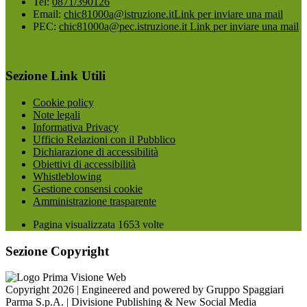
Tel:
0871/390126
Email:
chic81000a@istruzione.it
Link per inviare una mail
PEC:
chic81000a@pec.istruzione.it
Link per inviare una mail
Sezione Link Utili
Cookie policy
Note legali
Informativa Privacy
Ufficio Relazioni con il Pubblico
Dichiarazione di accessibilità
Obiettivi di accessibilità
Whistleblowing
Gestione consensi cookie
Amministrazione trasparente
Pagina visualizzata
1653
volte
Sezione Copyright
Copyright 2026 | Engineered and powered by Gruppo Spaggiari
Parma S.p.A. | Divisione Publishing & New Social Media