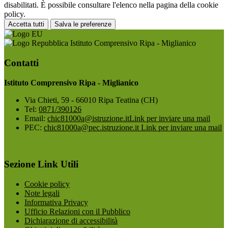
disabilitati. È possibile consultare l'elenco nella pagina della cookie
policy.
Accetta tutti
Salva le preferenze
Istituto Comprensivo Ripa - Miglianico
Contatti
Istituto Comprensivo Ripa - Miglianico
Via Chieti, 59 - 66010 Ripa Teatina (CH)
Tel:
0871/390126
Email:
chic81000a@istruzione.it
Link per inviare una mail
PEC:
chic81000a@pec.istruzione.it
Link per inviare una mail
Sezione Link Utili
Cookie policy
Note legali
Informativa Privacy
Ufficio Relazioni con il Pubblico
Dichiarazione di accessibilità