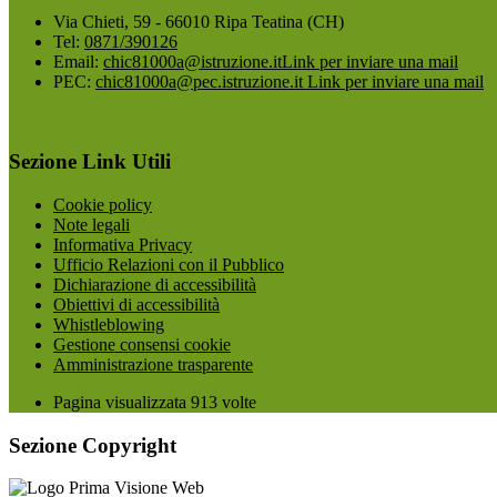
Via Chieti, 59 - 66010 Ripa Teatina (CH)
Tel:
0871/390126
Email:
chic81000a@istruzione.it
Link per inviare una mail
PEC:
chic81000a@pec.istruzione.it
Link per inviare una mail
Sezione Link Utili
Cookie policy
Note legali
Informativa Privacy
Ufficio Relazioni con il Pubblico
Dichiarazione di accessibilità
Obiettivi di accessibilità
Whistleblowing
Gestione consensi cookie
Amministrazione trasparente
Pagina visualizzata
913
volte
Sezione Copyright