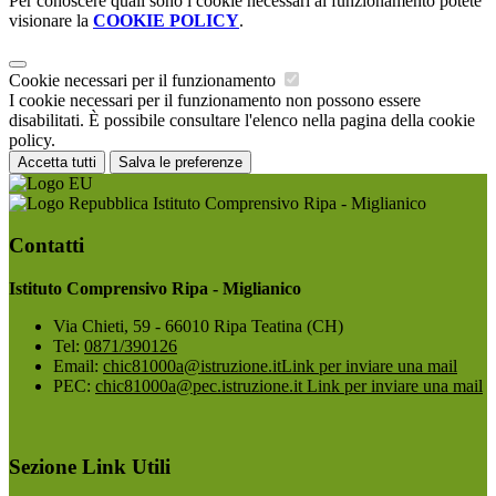
Per conoscere quali sono i cookie necessari al funzionamento potete
visionare la
COOKIE POLICY
.
Cookie necessari per il funzionamento
I cookie necessari per il funzionamento non possono essere
disabilitati. È possibile consultare l'elenco nella pagina della cookie
policy.
Accetta tutti
Salva le preferenze
Istituto Comprensivo Ripa - Miglianico
Contatti
Istituto Comprensivo Ripa - Miglianico
Via Chieti, 59 - 66010 Ripa Teatina (CH)
Tel:
0871/390126
Email:
chic81000a@istruzione.it
Link per inviare una mail
PEC:
chic81000a@pec.istruzione.it
Link per inviare una mail
Sezione Link Utili