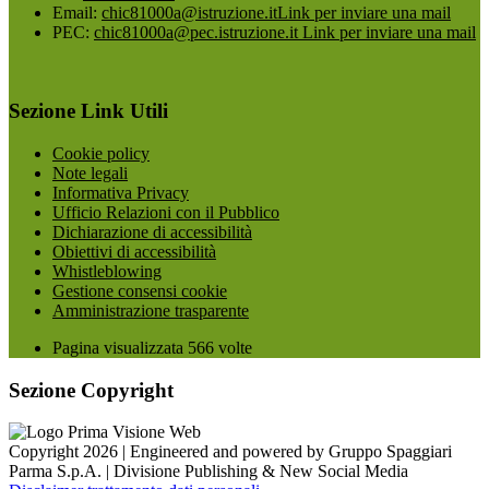
Email:
chic81000a@istruzione.it
Link per inviare una mail
PEC:
chic81000a@pec.istruzione.it
Link per inviare una mail
Sezione Link Utili
Cookie policy
Note legali
Informativa Privacy
Ufficio Relazioni con il Pubblico
Dichiarazione di accessibilità
Obiettivi di accessibilità
Whistleblowing
Gestione consensi cookie
Amministrazione trasparente
Pagina visualizzata
566
volte
Sezione Copyright
Copyright 2026 | Engineered and powered by Gruppo Spaggiari
Parma S.p.A. | Divisione Publishing & New Social Media