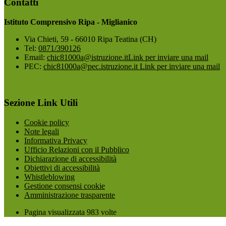
Contatti
Istituto Comprensivo Ripa - Miglianico
Via Chieti, 59 - 66010 Ripa Teatina (CH)
Tel:
0871/390126
Email:
chic81000a@istruzione.it
Link per inviare una mail
PEC:
chic81000a@pec.istruzione.it
Link per inviare una mail
Sezione Link Utili
Cookie policy
Note legali
Informativa Privacy
Ufficio Relazioni con il Pubblico
Dichiarazione di accessibilità
Obiettivi di accessibilità
Whistleblowing
Gestione consensi cookie
Amministrazione trasparente
Pagina visualizzata
983
volte