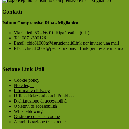
Istituto Comprensivo Ripa - Miglianico
Contatti
Istituto Comprensivo Ripa - Miglianico
Via Chieti, 59 - 66010 Ripa Teatina (CH)
Tel:
0871/390126
Email:
chic81000a@istruzione.it
Link per inviare una mail
PEC:
chic81000a@pec.istruzione.it
Link per inviare una mail
Sezione Link Utili
Cookie policy
Note legali
Informativa Privacy
Ufficio Relazioni con il Pubblico
Dichiarazione di accessibilità
Obiettivi di accessibilità
Whistleblowing
Gestione consensi cookie
Amministrazione trasparente