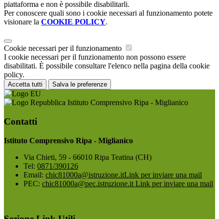
piattaforma e non è possibile disabilitarli.
Per conoscere quali sono i cookie necessari al funzionamento potete
visionare la
COOKIE POLICY
.
Cookie necessari per il funzionamento
I cookie necessari per il funzionamento non possono essere
disabilitati. È possibile consultare l'elenco nella pagina della cookie
policy.
Accetta tutti
Salva le preferenze
Istituto Comprensivo Ripa - Miglianico
Contatti
Istituto Comprensivo Ripa - Miglianico
Via Chieti, 59 - 66010 Ripa Teatina (CH)
Tel:
0871/390126
Email:
chic81000a@istruzione.it
Link per inviare una mail
PEC:
chic81000a@pec.istruzione.it
Link per inviare una mail
Sezione Link Utili