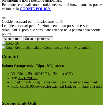
piattaforma e non è possibile disabilitarli.
Per conoscere quali sono i cookie necessari al funzionamento potete
visionare la
COOKIE POLICY
.
Cookie necessari per il funzionamento
I cookie necessari per il funzionamento non possono essere
disabilitati. È possibile consultare l'elenco nella pagina della cookie
policy.
Accetta tutti
Salva le preferenze
Istituto Comprensivo Ripa - Miglianico
Contatti
Istituto Comprensivo Ripa - Miglianico
Via Chieti, 59 - 66010 Ripa Teatina (CH)
Tel:
0871/390126
Email:
chic81000a@istruzione.it
Link per inviare una mail
PEC:
chic81000a@pec.istruzione.it
Link per inviare una mail
Sezione Link Utili