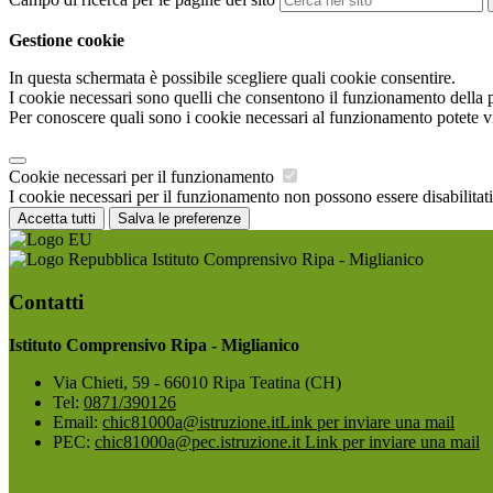
Gestione cookie
In questa schermata è possibile scegliere quali cookie consentire.
I cookie necessari sono quelli che consentono il funzionamento della pi
Per conoscere quali sono i cookie necessari al funzionamento potete v
Cookie necessari per il funzionamento
I cookie necessari per il funzionamento non possono essere disabilitati.
Accetta tutti
Salva le preferenze
Istituto Comprensivo Ripa - Miglianico
Contatti
Istituto Comprensivo Ripa - Miglianico
Via Chieti, 59 - 66010 Ripa Teatina (CH)
Tel:
0871/390126
Email:
chic81000a@istruzione.it
Link per inviare una mail
PEC:
chic81000a@pec.istruzione.it
Link per inviare una mail