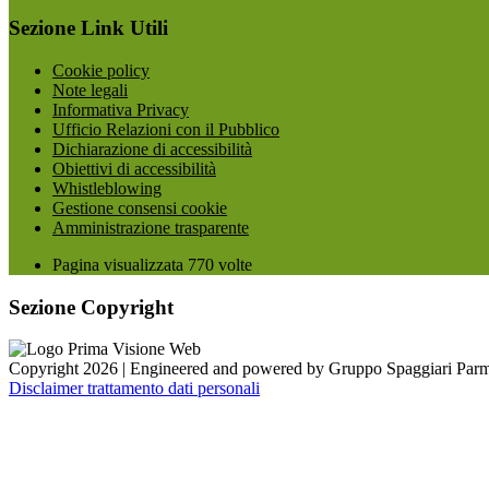
Sezione Link Utili
Cookie policy
Note legali
Informativa Privacy
Ufficio Relazioni con il Pubblico
Dichiarazione di accessibilità
Obiettivi di accessibilità
Whistleblowing
Gestione consensi cookie
Amministrazione trasparente
Pagina visualizzata
770
volte
Sezione Copyright
Copyright 2026 | Engineered and powered by Gruppo Spaggiari Parm
Disclaimer trattamento dati personali