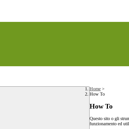
Home
>
How To
How To
Questo sito o gli stru
funzionamento ed utili 