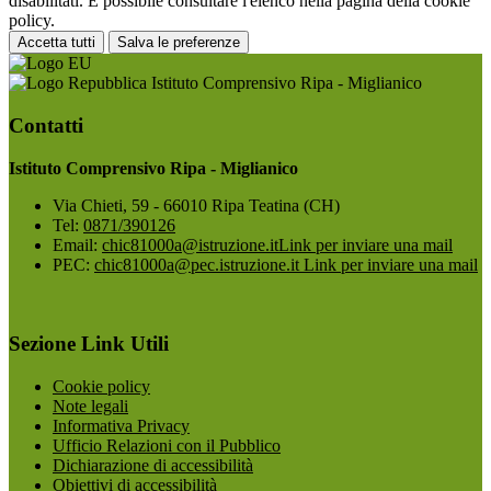
disabilitati. È possibile consultare l'elenco nella pagina della cookie
policy.
Accetta tutti
Salva le preferenze
Istituto Comprensivo Ripa - Miglianico
Contatti
Istituto Comprensivo Ripa - Miglianico
Via Chieti, 59 - 66010 Ripa Teatina (CH)
Tel:
0871/390126
Email:
chic81000a@istruzione.it
Link per inviare una mail
PEC:
chic81000a@pec.istruzione.it
Link per inviare una mail
Sezione Link Utili
Cookie policy
Note legali
Informativa Privacy
Ufficio Relazioni con il Pubblico
Dichiarazione di accessibilità
Obiettivi di accessibilità