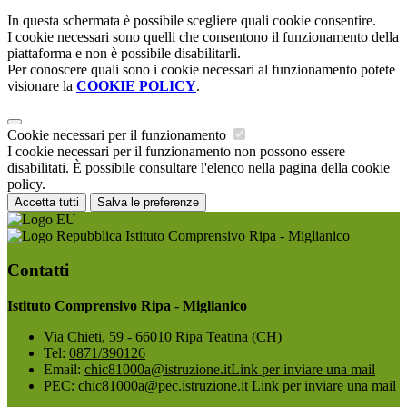
In questa schermata è possibile scegliere quali cookie consentire.
I cookie necessari sono quelli che consentono il funzionamento della
piattaforma e non è possibile disabilitarli.
Per conoscere quali sono i cookie necessari al funzionamento potete
visionare la
COOKIE POLICY
.
Cookie necessari per il funzionamento
I cookie necessari per il funzionamento non possono essere
disabilitati. È possibile consultare l'elenco nella pagina della cookie
policy.
Accetta tutti
Salva le preferenze
Istituto Comprensivo Ripa - Miglianico
Contatti
Istituto Comprensivo Ripa - Miglianico
Via Chieti, 59 - 66010 Ripa Teatina (CH)
Tel:
0871/390126
Email:
chic81000a@istruzione.it
Link per inviare una mail
PEC:
chic81000a@pec.istruzione.it
Link per inviare una mail