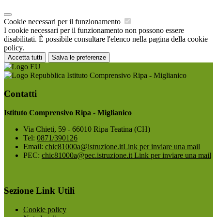
Cookie necessari per il funzionamento
I cookie necessari per il funzionamento non possono essere
disabilitati. È possibile consultare l'elenco nella pagina della cookie
policy.
Accetta tutti
Salva le preferenze
Istituto Comprensivo Ripa - Miglianico
Contatti
Istituto Comprensivo Ripa - Miglianico
Via Chieti, 59 - 66010 Ripa Teatina (CH)
Tel:
0871/390126
Email:
chic81000a@istruzione.it
Link per inviare una mail
PEC:
chic81000a@pec.istruzione.it
Link per inviare una mail
Sezione Link Utili
Cookie policy