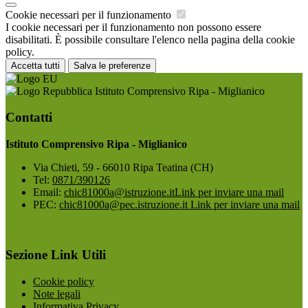
Cookie necessari per il funzionamento
I cookie necessari per il funzionamento non possono essere
disabilitati. È possibile consultare l'elenco nella pagina della cookie
policy.
Accetta tutti
Salva le preferenze
Istituto Comprensivo Ripa - Miglianico
Contatti
Istituto Comprensivo Ripa - Miglianico
Via Chieti, 59 - 66010 Ripa Teatina (CH)
Tel:
0871/390126
Email:
chic81000a@istruzione.it
Link per inviare una mail
PEC:
chic81000a@pec.istruzione.it
Link per inviare una mail
Sezione Link Utili
Cookie policy
Note legali
Informativa Privacy