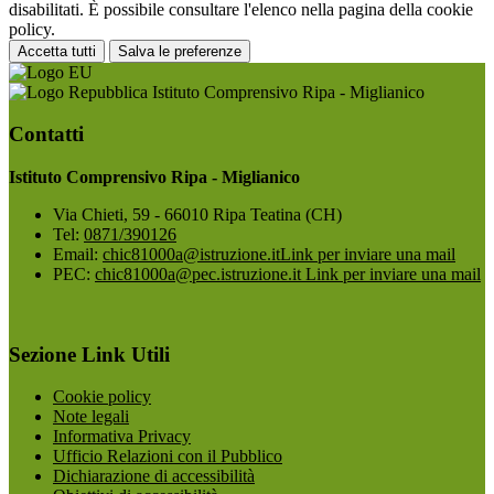
disabilitati. È possibile consultare l'elenco nella pagina della cookie
policy.
Accetta tutti
Salva le preferenze
Istituto Comprensivo Ripa - Miglianico
Contatti
Istituto Comprensivo Ripa - Miglianico
Via Chieti, 59 - 66010 Ripa Teatina (CH)
Tel:
0871/390126
Email:
chic81000a@istruzione.it
Link per inviare una mail
PEC:
chic81000a@pec.istruzione.it
Link per inviare una mail
Sezione Link Utili
Cookie policy
Note legali
Informativa Privacy
Ufficio Relazioni con il Pubblico
Dichiarazione di accessibilità